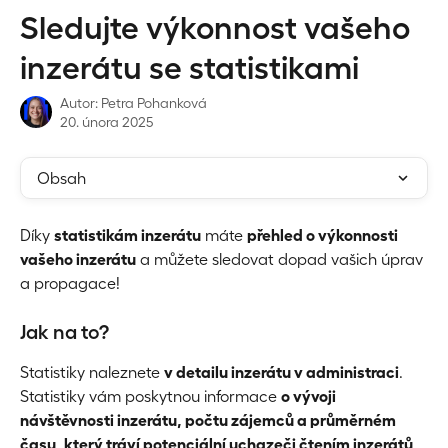
Přeskočit na hlavní obsah
Sledujte výkonnost vašeho
inzerátu se statistikami
Autor:
Petra Pohanková
20. února 2025
Obsah
Díky 
statistikám inzerátu
 máte 
přehled o výkonnosti 
vašeho inzerátu
 a můžete sledovat dopad vašich úprav 
a propagace!
Jak na to?
Statistiky naleznete 
v detailu inzerátu v administraci
. 
Statistiky vám poskytnou informace 
o vývoji 
návštěvnosti inzerátu, počtu zájemců a průměrném 
času, který tráví potenciální uchazeči čtením inzerátů
. 